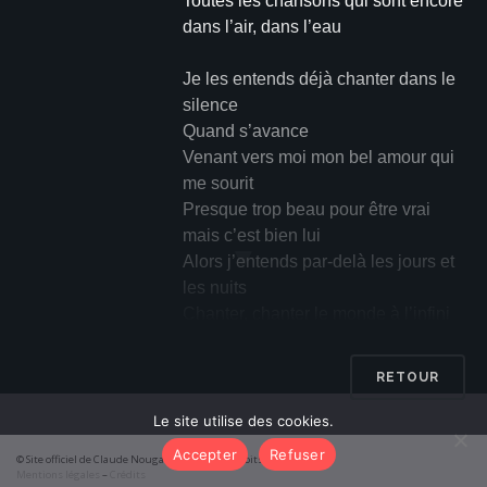
Toutes les chansons qui sont encore
dans l’air, dans l’eau
Je les entends déjà chanter dans le
silence
Quand s’avance
Venant vers moi mon bel amour qui
me sourit
Presque trop beau pour être vrai
mais c’est bien lui
▼
Alors j’entends par-delà les jours et
les nuits
Chanter, chanter le monde à l’infini
Chaque bonheur a son clavier
RETOUR
Chaque ciel bleu son encrier
Chacun de nous a son poète
Le site utilise des cookies.
Qui aujourd’hui ou bien demain
Accepter
Refuser
© Site officiel de Claude Nougaro 2026 – Tous droits réservés
L’enfermera dans un refrain
Mentions légales
–
Crédits