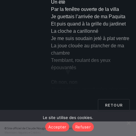
Un été
Par la fenêtre ouverte de la villa
Je guettais l’arrivée de ma Paquita
Et puis quand à la grille du jardinet
La cloche a carillonné
Je me suis soudain jeté à plat ventre
La joue clouée au plancher de ma
chambre
Tremblant, roulant des yeux
épouvantés
▼
Oh non, non
J’entendis ma grand-mère crier mon
nom
Et j’attendis dans une terreur sans
RETOUR
nom
Le site utilise des cookies.
Qu’on me mît en présence de l’été
Et l’été
Accepter
Refuser
© Site officiel de Claude Nougaro 2026 – Tous droits réservés
L’était là, debout, au milieu de ma
Mentions légales
–
Crédits