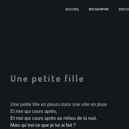
ACCUEIL
BIOGRAPHIE
DISCO
Une petite fille
Une petite fille en pleurs dans une ville en pluie
Et moi qui cours après,
Et moi qui cours après au milieu de la nuit,
Mais qu’est-ce que je lui ai fait ?