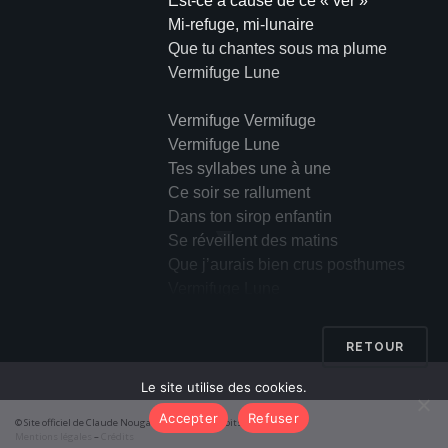
Est-ce à cause de ce « ver »
Mi-refuge, mi-lunaire
Que tu chantes sous ma plume
Vermifuge Lune
Vermifuge Vermifuge
Vermifuge Lune
Tes syllabes une à une
Ce soir se rallument
Dans ton sirop enfantin
▼
Se réveillent des matins
Que j’aurais bien crus posthumes
Vermifuge Lune
Vermifuge Vermifuge
RETOUR
Vermifuge Lune
Tu ranimes, tu exhumes
Le site utilise des cookies.
Presque sans lacune
Accepter
Refuser
© Site officiel de Claude Nougaro 2026 – Tous droits réservés
Des jours qui s’étaient éteints
Mentions légales
–
Crédits