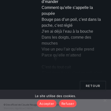
d’mander
Comment qu’elle s’appelle la
poupée
Bouge pas d’un poil, c’est dans la
poche, c’est réglé
J’en ai déjà l’eau à la bouche
Dans les doigts, comme des
mouches
Vise un peu l’air qu’elle prend
Parce qu’elle m’attend
▼
C’est du tout cuit
C’est dans l’sac, c’est gagné, c’est
moi qui t’le dis
J’suis tellement sûr de mon affaire
RETOUR
Que je m’en vais prendre un verre
Le site utilise des cookies.
Et boire à ta santé ; salut vieux frère
Accepter
Refuser
© Site officiel de Claude Nougaro 2026 – Tous droits réservés
Quand j’suis revenu
Mentions légales
–
Crédits