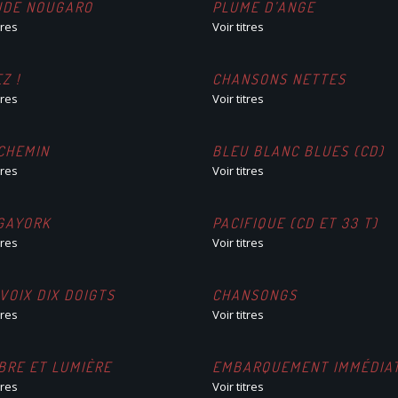
UDE NOUGARO
PLUME D’ANGE
tres
Voir titres
Z !
CHANSONS NETTES
tres
Voir titres
CHEMIN
BLEU BLANC BLUES (CD)
tres
Voir titres
GAYORK
PACIFIQUE (CD ET 33 T)
tres
Voir titres
VOIX DIX DOIGTS
CHANSONGS
tres
Voir titres
BRE ET LUMIÈRE
EMBARQUEMENT IMMÉDIA
tres
Voir titres